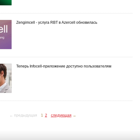
Zengimcell - услуга RBT в Azercell обновилась
Теперь Infocell-приложение доступно пользователям
← предыдущая
1
2
следующая
→