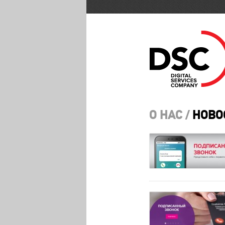
О НАС /
НОВО