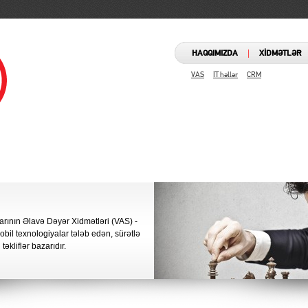
|
HAQQIMIZDA
XİDMƏTLƏR
VAS
İT həllər
CRM
larının Əlavə Dəyər Xidmətləri (VAS) -
obil texnologiyalar tələb edən, sürətlə
təkliflər bazarıdır.