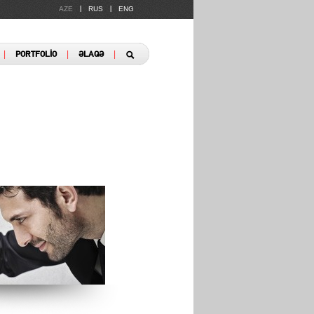
AZE
RUS
ENG
|
|
|
|
|
PORTFOLİO
ƏLAQƏ