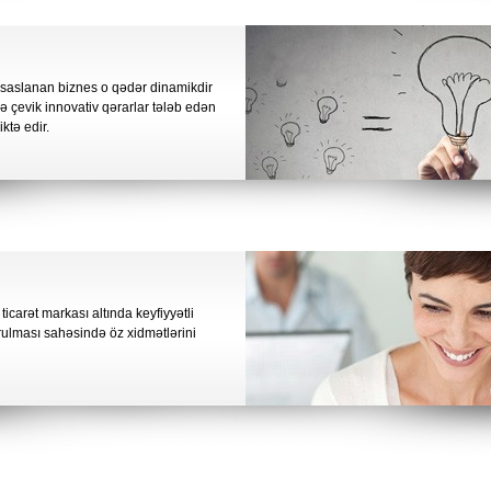
əsaslanan biznes o qədər dinamikdir
 və çevik innovativ qərarlar tələb edən
ktə edir.
icarət markası altında keyfiyyətli
rulması sahəsində öz xidmətlərini