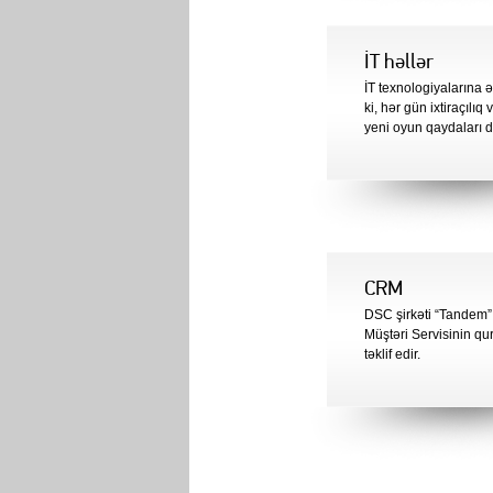
İT həllər
İT texnologiyalarına 
ki, hər gün ixtiraçılıq
yeni oyun qaydaları di
CRM
DSC şirkəti “Tandem” t
Müştəri Servisinin qu
təklif edir.