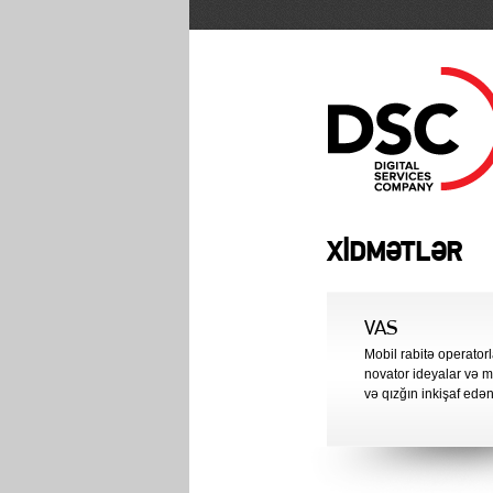
XİDMƏTLƏR
VAS
Mobil rabitə operator
novator ideyalar və m
və qızğın inkişaf edən 